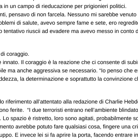
 in un campo di rieducazione per prigionieri politici.
scenti, pensavo di non farcela. Nessuno mi sarebbe venuto a
roblemi di salute, avevo sempre fame e sete, ero regredit
zo tentativo riuscii ad evadere ma avevo messo in conto 
 di coraggio.
innato. Il coraggio è la reazione che ci consente di subir
bile ma anche aggressiva se necessario. “Io penso che e
freddezza, la determinazione e soprattutto la convinzione 
o riferimento all’attentato alla redazione di Charlie Hebd
ono ferite. “I due terroristi entrano nell’ambiente blindato
 Lo spazio è ristretto, loro sono agitati, probabilmente s
mento avrebbe potuto fare qualsiasi cosa, fingere una cri
uppo. E invece lei si fa aprire la porta, facendo entrare i