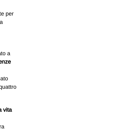
te per
za
ato a
enze
mato
quattro
 vita
ra