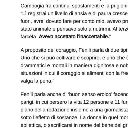
Cambogia fra continui spostamenti e la prigionia
“Lì registrai un livello di ansia e di paura cre
fuori, avrei dovuto fare per conto mio, avevo p
stato animale e pensavo solo a nutrirmi. Al ter
farcela.
Avevo accettato l’inaccettabile.
”
A proposito del coraggio, Fenili parla di due tipi
Uno che si può coltivare e scoprire, e uno che è 
drammatici e mortali in maniera dignitosa e no
situazioni in cui il coraggio si alimenti con la 
valga la pena.”
Fenili parla anche di ‘buon senso eroico’ facend
parigi, in cui persero la vita 12 persone e 11 fur
piano della redazione insieme a una giornalista.
sotto l’effetto di sostanze. La donna in quel mo
epilettica, o sacrificarsi in nome del bene del gr