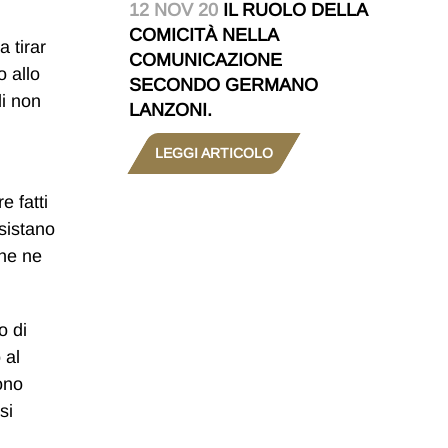
12 NOV 20
IL RUOLO DELLA
COMICITÀ NELLA
 tirar
COMUNICAZIONE
o allo
SECONDO GERMANO
di non
LANZONI.
LEGGI ARTICOLO
e fatti
sistano
che ne
o di
 al
ono
si
n