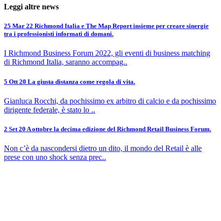
Leggi altre news
25 Mar 22
Richmond Italia e The Map Report insieme per creare sinergie
tra i professionisti informati di domani.
I Richmond Business Forum 2022, gli eventi di business matching
di Richmond Italia, saranno accompag..
5 Ott 20
La giusta distanza come regola di vita.
Gianluca Rocchi, da pochissimo ex arbitro di calcio e da pochissimo
dirigente federale, è stato lo ..
2 Set 20
A ottobre la decima edizione del Richmond Retail Business Forum.
Non c’è da nascondersi dietro un dito, il mondo del Retail è alle
prese con uno shock senza prec..