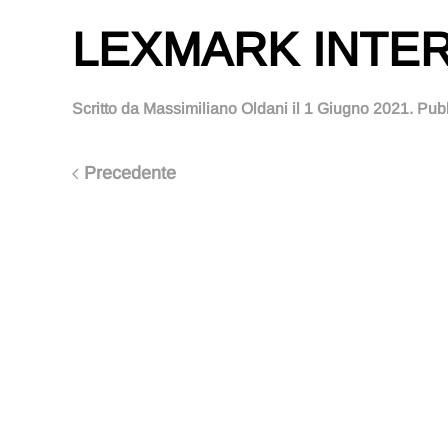
LEXMARK INTE
Scritto da
Massimiliano Oldani
il
1 Giugno 2021
. Pub
Precedente