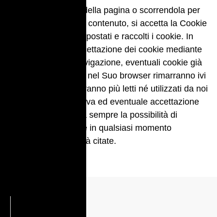
una qualsiasi parte della pagina o scorrendola per
evidenziare ulteriore contenuto, si accetta la Cookie
Policy e verranno impostati e raccolti i cookie. In
caso di mancata accettazione dei cookie mediante
abbandono della navigazione, eventuali cookie già
registrati localmente nel Suo browser rimarranno ivi
registrati ma non saranno più letti né utilizzati da noi
fino ad una successiva ed eventuale accettazione
della Policy. Lei avrà sempre la possibilità di
rimuovere tali cookie in qualsiasi momento
attraverso le modalità citate.