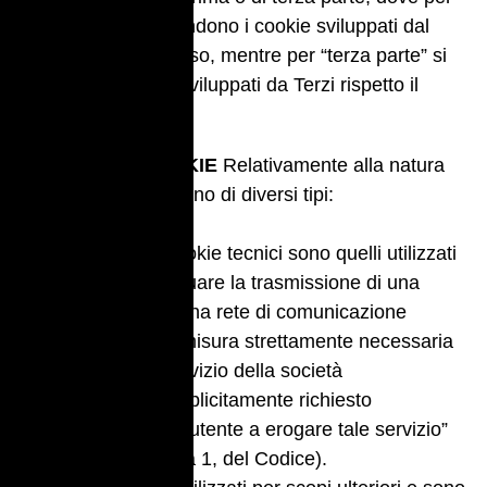
“prima parte” si intendono i cookie sviluppati dal
Titolare del sito stesso, mentre per “terza parte” si
intendono i cookie sviluppati da Terzi rispetto il
Titolare del sito.
NATURA DEI COOKIE
Relativamente alla natura
dei cookie, ne esistono di diversi tipi:
Cookie tecnici
I cookie tecnici sono quelli utilizzati
al solo fine di “effettuare la trasmissione di una
comunicazione su una rete di comunicazione
elettronica, o nella misura strettamente necessaria
al fornitore di un servizio della società
dell’informazione esplicitamente richiesto
dall’abbonato o dall’utente a erogare tale servizio”
(cfr. art. 122, comma 1, del Codice).