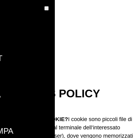
T
I
COOKIES POLICY
A
COSA SONO I COOKIE?
I cookie sono piccoli file di
testo inviati dal sito al terminale dell’interessato
MPA
(solitamente al browser), dove vengono memorizzati