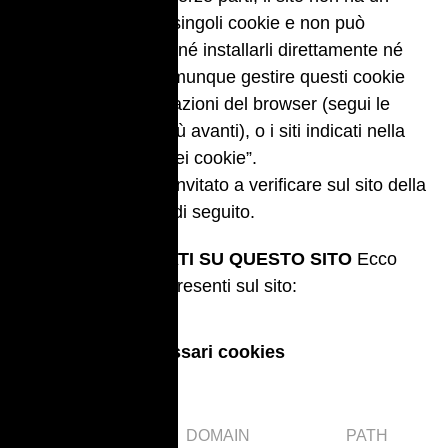
controllo diretto dei singoli cookie e non può
controllarli (non può né installarli direttamente né
cancellarli). Puoi comunque gestire questi cookie
attraverso le impostazioni del browser (segui le
istruzioni riportate più avanti), o i siti indicati nella
sezione “Gestione dei cookie”.
L’Utente è pertanto invitato a verificare sul sito della
terza parte indicato di seguito.
COOKIE INSTALLATI SU QUESTO SITO
Ecco
l’elenco dei cookie presenti sul sito:
Strettamente necessari cookies
COOKIE KEY
DOMAIN
PATH