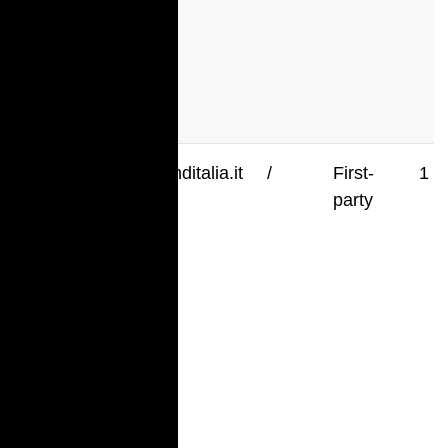
_gid
.richmonditalia.it
/
First-
1 d
party