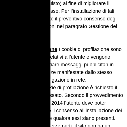
selezionati per l’acquisto) al fine di migliorare il
servizio reso allo stesso. Per l’installazione di tali
cookie non è richiesto il preventivo consenso degli
utenti (più informazioni nel paragrafo Gestione dei
cookie in basso).
Cookie di profilazione
I cookie di profilazione sono
volti a creare profili relativi all’utente e vengono
utilizzati al fine di inviare messaggi pubblicitari in
linea con le preferenze manifestate dallo stesso
nell’ambito della navigazione in rete.
Per l’utilizzo dei cookie di profilazione è richiesto il
consenso dell’interessato. Secondo il provvedimento
n. 229 dell’8 maggio 2014 l’utente deve poter
autorizzare o negare il consenso all’installazione dei
cookie di profilazione qualora essi siano presenti.
In caso di cookie di terze parti, il sito non ha un