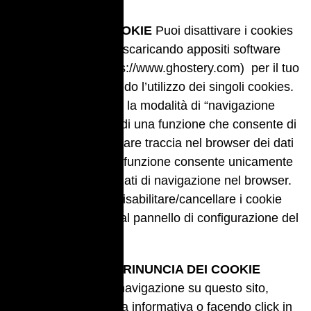
GESTIONE DEI COOKIE
Puoi disattivare i cookies
presenti sui siti web scaricando appositi software
quali Ghostery (https://www.ghostery.com) per il tuo
browser e disabilitando l’utilizzo dei singoli cookies.
Oppure puoi attivare la modalità di “navigazione
anonima” – si tratta di una funzione che consente di
navigare senza lasciare traccia nel browser dei dati
di navigazione. Tale funzione consente unicamente
di non mantenere i dati di navigazione nel browser.
In alternativa, puoi disabilitare/cancellare i cookie
mediante l’accesso al pannello di configurazione del
tuo browser.
ACCETTAZIONE E RINUNCIA DEI COOKIE
Proseguendo nella navigazione su questo sito,
chiudendo la fascetta informativa o facendo click in