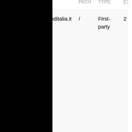
KEY
DOMAIN
PATH
TYPE
EX
_ga
.richmonditalia.it
/
First-
2 y
party