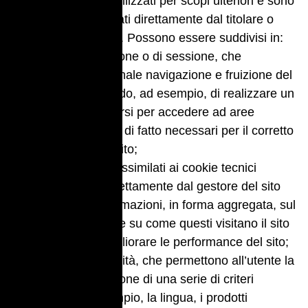
Essi non vengono utilizzati per scopi ulteriori e sono
normalmente installati direttamente dal titolare o
gestore del sito web. Possono essere suddivisi in:
– cookie di navigazione o di sessione, che
garantiscono la normale navigazione e fruizione del
sito web (permettendo, ad esempio, di realizzare un
acquisto o autenticarsi per accedere ad aree
riservate); essi sono di fatto necessari per il corretto
funzionamento del sito;
– cookie analytics, assimilati ai cookie tecnici
laddove utilizzati direttamente dal gestore del sito
per raccogliere informazioni, in forma aggregata, sul
numero degli utenti e su come questi visitano il sito
stesso, al fine di migliorare le performance del sito;
– cookie di funzionalità, che permettono all’utente la
navigazione in funzione di una serie di criteri
selezionati (ad esempio, la lingua, i prodotti