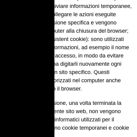
utilizzati per archiviare informazioni temporanee,
consentono di collegare le azioni eseguite
durante una sessione specifica e vengono
rimossi dal computer alla chiusura del browser;
permanenti (persistent cookie): sono utilizzati
per archiviare informazioni, ad esempio il nome
e la password di accesso, in modo da evitare
che l’utente debba digitarli nuovamente ogni
volta che visita un sito specifico. Questi
rimangono memorizzati nel computer anche
dopo aver chiuso il browser.
I c.d. cookies di sessione, una volta terminata la
connessione al presente sito web, non vengono
conservati. I sistemi informatici utilizzati per il
presente sito utilizzano cookie temporanei e cookie
permanenti.