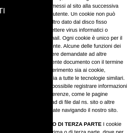
per essere poi ritrasmessi al sito alla successiva
TI
visita del medesimo utente. Un cookie non può
richiamare nessun altro dato dal disco fisso
dell’utente né trasmettere virus informatici o
acquisire indirizzi email. Ogni cookie è unico per il
web browser dell’utente. Alcune delle funzioni dei
cookie possono essere demandate ad altre
tecnologie. Nel presente documento con il termine
‘cookie’ si vuol far riferimento sia ai cookie,
propriamente detti, sia a tutte le tecnologie similari.
Mediante i cookie è possibile registrare informazioni
relative alle sue preferenze, come le pagine
navigate o il download di file dal ns. sito o altre
azioni similari effettuate navigando il nostro sito.
COOKIE DI PRIMA O DI TERZA PARTE
I cookie
possono essere di prima o di terza parte, dove per